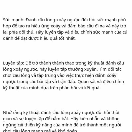
Sức mạnh: Đánh cầu lông xoáy ngược đòi hỏi sức mạnh phù
hợp để tạo ra hiệu ứng xoáy và đảm bảo cầu đi xa và nảy trở
lại phía đối thủ. Hãy luyện tập và điều chỉnh sức mạnh của cú
đánh để đạt được hiệu quả tốt nhất.
Luyện tập: Để trở thành thành thạo trong kỹ thuật đánh cầu
lông xoáy ngược, hãy luyện tập thường xuyên. Tìm đối tác
chơi cầu lông và tập trung vào việc thực hiện đánh xoáy
ngược trong các bài tập và trận đấu. Quan sát và điều chỉnh
kỹ thuật của mình dựa trên phản hồi và kết quả.
Nhớ rằng kỹ thuật đánh cầu lông xoáy ngược đòi hỏi thời
gian và sự luyện tập để nắm bắt. Hãy kiên nhẫn và không
ngừng cải thiện kỹ năng của mình để trở thành một người
chơi cầu lông mạnh mẽ và khó đoán.