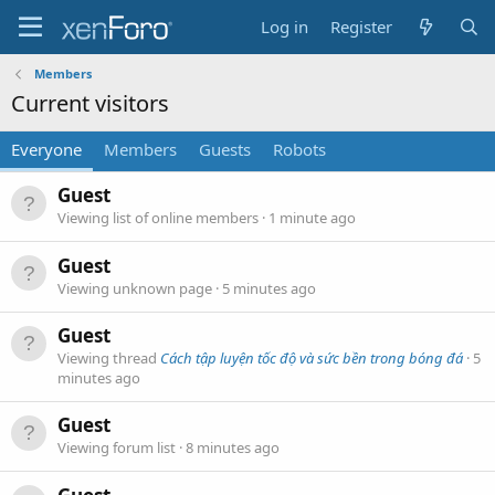
Log in
Register
Members
Current visitors
Everyone
Members
Guests
Robots
Guest
Viewing list of online members
1 minute ago
Guest
Viewing unknown page
5 minutes ago
Guest
Viewing thread
Cách tập luyện tốc độ và sức bền trong bóng đá
5
minutes ago
Guest
Viewing forum list
8 minutes ago