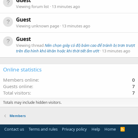
Guest
Viewing forum list
13 minutes ago
Guest
Viewing unknown page
13 minutes ago
Guest
Viewing thread
Nên chọn giày có độ bám cao để tránh bị trơn trượt
trên địa hình khó khăn hoặc khi thời tiết ẩm ướt
13 minutes ago
Online statistics
Members online
0
Guests online
7
Total visitors
7
Totals may include hidden visitors.
Members
Contact us
Terms and rules
Privacy policy
Help
Home
R
S
S