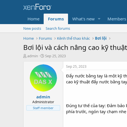
Home
Forums
What's new
Members
New posts
Search forums
Home
Forums
Kênh thể thao khác
Bơi lội
Bơi lội và cách nâng cao kỹ thuậ
T
S
admin
Sep 25, 2023
h
t
r
a
Sep 25, 2023
e
r
Đẩy nước bằng tay là một kỹ th
a
t
d
d
cao kỹ thuật đẩy nước bằng tay
s
a
t
t
admin
a
e
r
Administrator
Đúng tư thế của tay: Đảm bảo b
t
Staff member
phía trước, ngón tay chạm nhẹ 
e
r