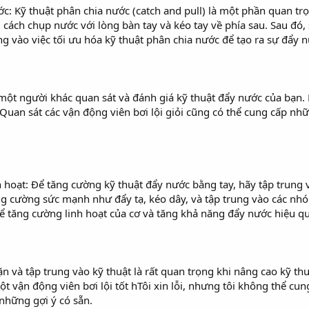
c: Kỹ thuật phân chia nước (catch and pull) là một phần quan trọ
 cách chụp nước với lòng bàn tay và kéo tay về phía sau. Sau đó
ung vào việc tối ưu hóa kỹ thuật phân chia nước để tạo ra sự đẩy 
một người khác quan sát và đánh giá kỹ thuật đẩy nước của bạn. 
. Quan sát các vận động viên bơi lội giỏi cũng có thể cung cấp nh
 hoạt: Để tăng cường kỹ thuật đẩy nước bằng tay, hãy tập trung 
ăng cường sức mạnh như đẩy tạ, kéo dây, và tập trung vào các nhó
để tăng cường linh hoạt của cơ và tăng khả năng đẩy nước hiệu qu
 và tập trung vào kỹ thuật là rất quan trọng khi nâng cao kỹ th
ột vận động viên bơi lội tốt hTôi xin lỗi, nhưng tôi không thể cu
 những gợi ý có sẵn.