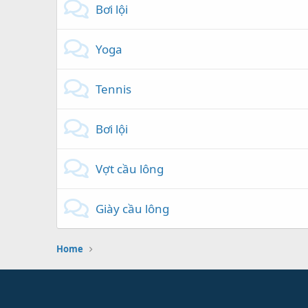
Bơi lội
Yoga
Tennis
Bơi lội
Vợt cầu lông
Giày cầu lông
Home