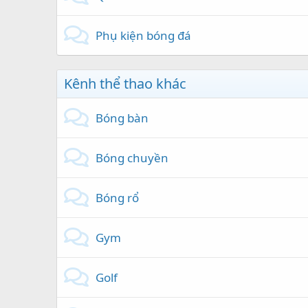
Phụ kiện bóng đá
Kênh thể thao khác
Bóng bàn
Bóng chuyền
Bóng rổ
Gym
Golf