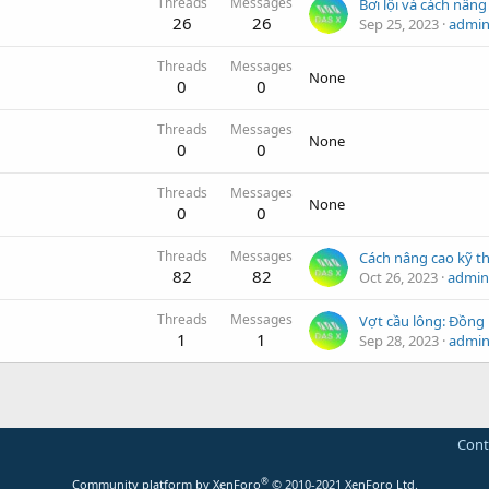
Threads
Messages
26
26
Sep 25, 2023
admi
Threads
Messages
None
0
0
Threads
Messages
None
0
0
Threads
Messages
None
0
0
Threads
Messages
82
82
Oct 26, 2023
admin
Threads
Messages
1
1
Sep 28, 2023
admi
Cont
®
Community platform by XenForo
© 2010-2021 XenForo Ltd.